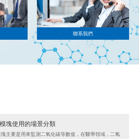
聯系我們
O2模塊使用的場景分類
2模塊主要是用來監測二氧化碳等數值，在醫學領域，二氧