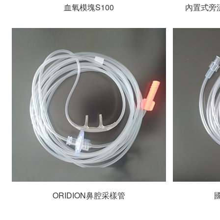
血氧模塊S100
內置式旁
ORIDION鼻腔采樣管