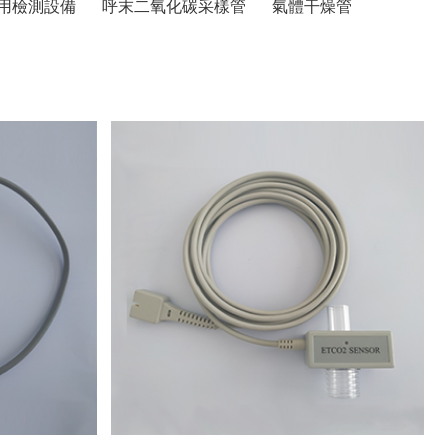
用檢測設備
呼末二氧化碳采樣管
氣體干燥管