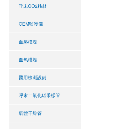
呼末CO2耗材
OEM監護儀
血壓模塊
血氧模塊
醫用檢測設備
呼末二氧化碳采樣管
氣體干燥管