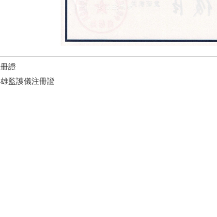
注冊證
納雄監護儀注冊證