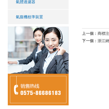
氣體過濾器
氣腹機校準裝置
上一個：
商標
下一個：
浙江