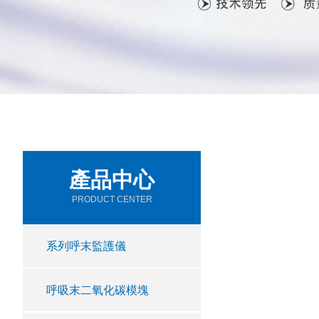
產品中心
PRODUCT CENTER
系列呼末監護儀
呼吸末二氧化碳模塊