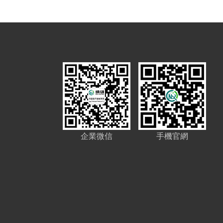
企業微信
手機官網