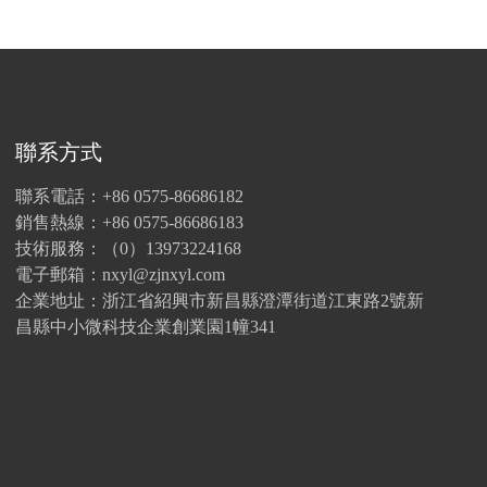
聯系方式
聯系電話：+86 0575-86686182
銷售熱線：+86 0575-86686183
技術服務：（0）13973224168
電子郵箱：nxyl@zjnxyl.com
企業地址：浙江省紹興市新昌縣澄潭街道江東路2號新
昌縣中小微科技企業創業園1幢341